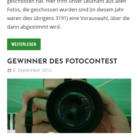
geschossen hat. Hier trifft unser Leutnant aus allen
Fotos, die geschossen wurden sind (in diesem Jahr
waren dies übrigens 3191) eine Vorauswahl, über die
dann abgestimmt wird.
WEITERLESEN
GEWINNER DES FOTOCONTEST
6. September 2012
Patrick
Blog