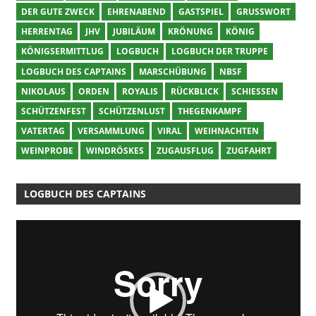
DER GUTE ZWECK
EHRENABEND
GASTSPIEL
GRUSSWORT
HERRENTAG
JHV
JUBILÄUM
KRÖNUNG
KÖNIG
KÖNIGSERMITTLUG
LOGBUCH
LOGBUCH DER TRUPPE
LOGBUCH DES CAPTAINS
MARSCHÜBUNG
NBSF
NIKOLAUS
ORDEN
ROYALIS
RÜCKBLICK
SCHIESSEN
SCHÜTZENFEST
SCHÜTZENLUST
THEGENKAMPF
VATERTAG
VERSAMMLUNG
VIRAL
WEIHNACHTEN
WEINPROBE
WINDRÖSKES
ZUGAUSFLUG
ZUGFAHRT
LOGBUCH DES CAPTAINS
Video-
Player