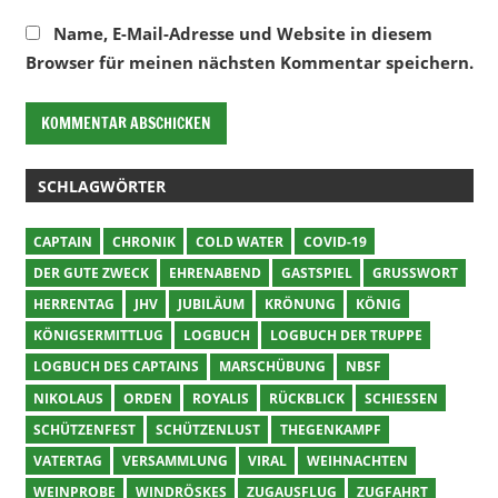
Name, E-Mail-Adresse und Website in diesem
Browser für meinen nächsten Kommentar speichern.
SCHLAGWÖRTER
CAPTAIN
CHRONIK
COLD WATER
COVID-19
DER GUTE ZWECK
EHRENABEND
GASTSPIEL
GRUSSWORT
HERRENTAG
JHV
JUBILÄUM
KRÖNUNG
KÖNIG
KÖNIGSERMITTLUG
LOGBUCH
LOGBUCH DER TRUPPE
LOGBUCH DES CAPTAINS
MARSCHÜBUNG
NBSF
NIKOLAUS
ORDEN
ROYALIS
RÜCKBLICK
SCHIESSEN
SCHÜTZENFEST
SCHÜTZENLUST
THEGENKAMPF
VATERTAG
VERSAMMLUNG
VIRAL
WEIHNACHTEN
WEINPROBE
WINDRÖSKES
ZUGAUSFLUG
ZUGFAHRT