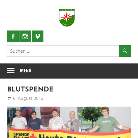
Zum
Inhalt
Nordlichter
springen
Schützenlustzug
MENÜ
BLUTSPENDE
6. August 2012
Patrick
Blog