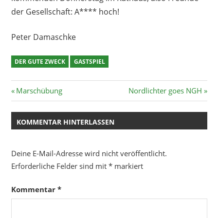
der Gesellschaft: A**** hoch!
Peter Damaschke
DER GUTE ZWECK
GASTSPIEL
Beitragsnavigation
Vorheriger
Nächster
Marschübung
Nordlichter goes NGH
Beitrag:
Beitrag:
KOMMENTAR HINTERLASSEN
Deine E-Mail-Adresse wird nicht veröffentlicht.
Erforderliche Felder sind mit
*
markiert
Kommentar
*