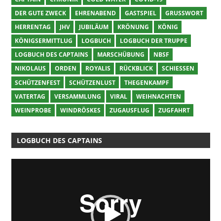
DER GUTE ZWECK
EHRENABEND
GASTSPIEL
GRUSSWORT
HERRENTAG
JHV
JUBILÄUM
KRÖNUNG
KÖNIG
KÖNIGSERMITTLUG
LOGBUCH
LOGBUCH DER TRUPPE
LOGBUCH DES CAPTAINS
MARSCHÜBUNG
NBSF
NIKOLAUS
ORDEN
ROYALIS
RÜCKBLICK
SCHIESSEN
SCHÜTZENFEST
SCHÜTZENLUST
THEGENKAMPF
VATERTAG
VERSAMMLUNG
VIRAL
WEIHNACHTEN
WEINPROBE
WINDRÖSKES
ZUGAUSFLUG
ZUGFAHRT
LOGBUCH DES CAPTAINS
Video-
Player