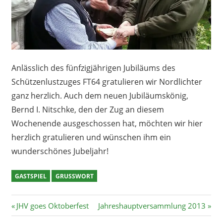
Anlässlich des fünfzigjährigen Jubiläums des
Schützenlustzuges FT64 gratulieren wir Nordlichter
ganz herzlich. Auch dem neuen Jubiläumskönig,
Bernd I. Nitschke, den der Zug an diesem
Wochenende ausgeschossen hat, möchten wir hier
herzlich gratulieren und wünschen ihm ein
wunderschönes Jubeljahr!
GASTSPIEL
GRUSSWORT
Beitragsnavigation
Vorheriger
Nächster
JHV goes Oktoberfest
Jahreshauptversammlung 2013
Beitrag:
Beitrag: