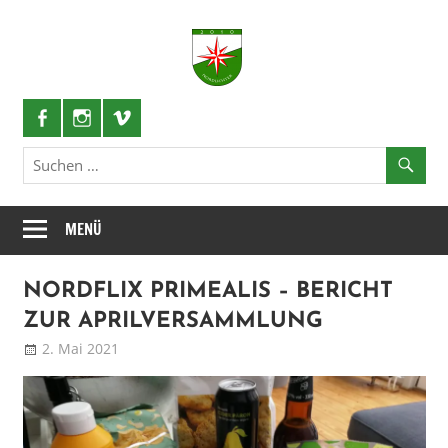
Zum
Inhalt
Nordlichter
springen
Schützenlustzug
MENÜ
NORDFLIX PRIMEALIS – BERICHT
ZUR APRILVERSAMMLUNG
2. Mai 2021
Patrick
Blog