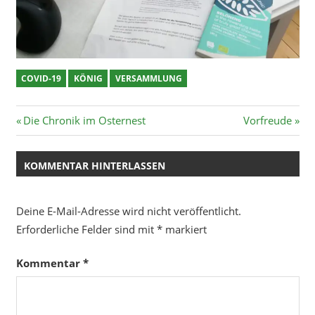
COVID-19
KÖNIG
VERSAMMLUNG
Beitragsnavigation
Vorheriger
Nächster
Die Chronik im Osternest
Vorfreude
Beitrag:
Beitrag:
KOMMENTAR HINTERLASSEN
Deine E-Mail-Adresse wird nicht veröffentlicht.
Erforderliche Felder sind mit
*
markiert
Kommentar
*