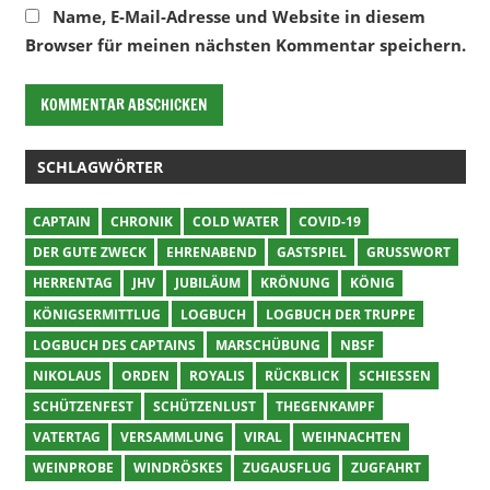
Name, E-Mail-Adresse und Website in diesem
Browser für meinen nächsten Kommentar speichern.
SCHLAGWÖRTER
CAPTAIN
CHRONIK
COLD WATER
COVID-19
DER GUTE ZWECK
EHRENABEND
GASTSPIEL
GRUSSWORT
HERRENTAG
JHV
JUBILÄUM
KRÖNUNG
KÖNIG
KÖNIGSERMITTLUG
LOGBUCH
LOGBUCH DER TRUPPE
LOGBUCH DES CAPTAINS
MARSCHÜBUNG
NBSF
NIKOLAUS
ORDEN
ROYALIS
RÜCKBLICK
SCHIESSEN
SCHÜTZENFEST
SCHÜTZENLUST
THEGENKAMPF
VATERTAG
VERSAMMLUNG
VIRAL
WEIHNACHTEN
WEINPROBE
WINDRÖSKES
ZUGAUSFLUG
ZUGFAHRT