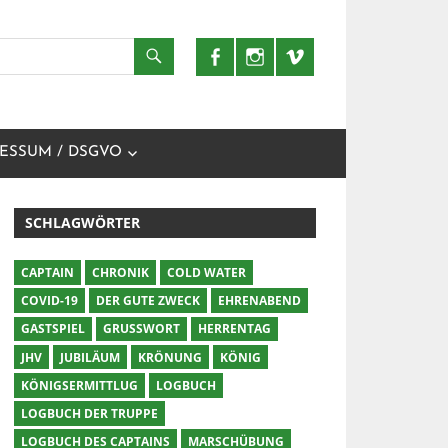
ESSUM / DSGVO
SCHLAGWÖRTER
CAPTAIN
CHRONIK
COLD WATER
COVID-19
DER GUTE ZWECK
EHRENABEND
GASTSPIEL
GRUSSWORT
HERRENTAG
JHV
JUBILÄUM
KRÖNUNG
KÖNIG
KÖNIGSERMITTLUG
LOGBUCH
LOGBUCH DER TRUPPE
LOGBUCH DES CAPTAINS
MARSCHÜBUNG