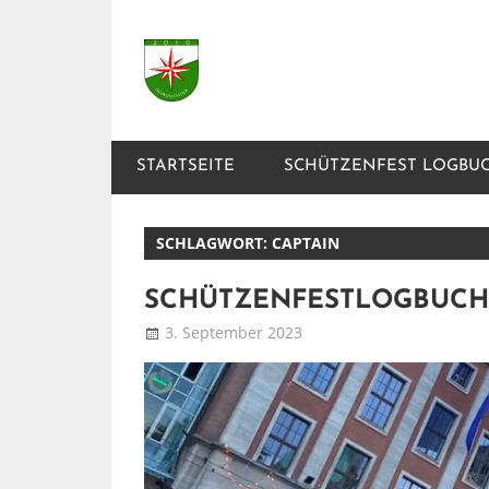
Zum
Inhalt
Nordlichter
springen
Schützenlustzug
STARTSEITE
SCHÜTZENFEST LOGBU
SCHLAGWORT:
CAPTAIN
SCHÜTZENFESTLOGBUCH
3. September 2023
Patrick
Blog
,
Logbuch
,
Schü