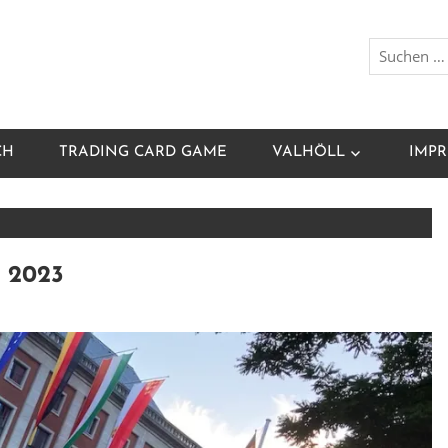
CH
TRADING CARD GAME
VALHÖLL
IMPR
 2023
tzenfest Logbuch