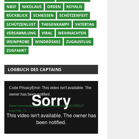
NBSF
NIKOLAUS
ORDEN
ROYALIS
RÜCKBLICK
SCHIESSEN
SCHÜTZENFEST
SCHÜTZENLUST
THEGENKAMPF
VATERTAG
VERSAMMLUNG
VIRAL
WEIHNACHTEN
WEINPROBE
WINDRÖSKES
ZUGAUSFLUG
ZUGFAHRT
LOGBUCH DES CAPTAINS
Video-
Code PrivacyError: This video isn't available. The
Player
owner has been notified.
Datei herunterladen: https://vimeo.com/365146622?
loop=0&_=1