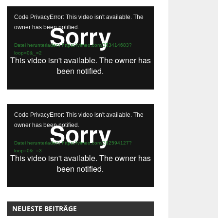
Video-
Code PrivacyError: This video isn't available. The
Player
owner has been notified.
Datei herunterladen: https://vimeo.com/353414683?
loop=0&_=2
Video-
Code PrivacyError: This video isn't available. The
Player
owner has been notified.
Datei herunterladen: https://vimeo.com/282594127?
loop=0&_=3
NEUESTE BEITRÄGE