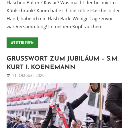
Flaschen Bolten? Kaviar? Was macht der bei mir im
Kühlschrank? Kaum habe ich die kühle Flasche in der
Hand, habe ich ein Flash-Back. Wenige Tage zuvor
war Versammlung! In meinem Kopf tauchen
WEITERLESEN
GRUSSWORT ZUM JUBILÄUM – S.M. K
URT I. KOENEMANN
11. Oktober 2020
Patrick
Blog