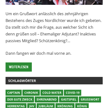
Um ein Grußwort anlässlich des zehnjährigen
Bestehens des Zuges Nordlichter wurde ich gebeten.
Da stellt sich mir die Frage, aus welcher Sicht ich
denn grüßen soll – Ehemaliger Adjutant? Inaktives
passives Mitglied? Schützenkönig?…
Dann fangen wir doch mal vorne an.
WEITERLESEN
SCHLAGWÖRTER
CAPTAIN
CHRONIK
COLD WATER
COVID-19
DER GUTE ZWECK
EHRENABEND
GASTSPIEL
GRUSSWORT
HERRENTAG
JHV
JUBILÄUM
KRÖNUNG
KÖNIG