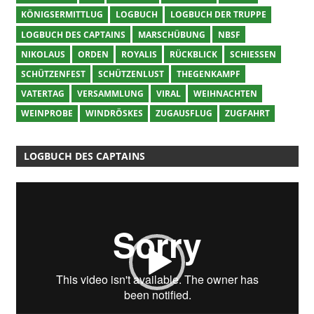
KÖNIGSERMITTLUG
LOGBUCH
LOGBUCH DER TRUPPE
LOGBUCH DES CAPTAINS
MARSCHÜBUNG
NBSF
NIKOLAUS
ORDEN
ROYALIS
RÜCKBLICK
SCHIESSEN
SCHÜTZENFEST
SCHÜTZENLUST
THEGENKAMPF
VATERTAG
VERSAMMLUNG
VIRAL
WEIHNACHTEN
WEINPROBE
WINDRÖSKES
ZUGAUSFLUG
ZUGFAHRT
LOGBUCH DES CAPTAINS
Video-
Player