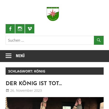
Zum
Inhalt
Nordlichter
springen
Schützenlustzug
MENÜ
SCHLAGWORT:
KÖNIG
DER KÖNIG IST TOT…
26. November 2023
Patrick
Blog