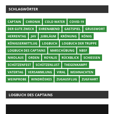
SCHLAGWÖRTER
CAPTAIN
CHRONIK
COLD WATER
COVID-19
DER GUTE ZWECK
EHRENABEND
GASTSPIEL
GRUSSWORT
HERRENTAG
JHV
JUBILÄUM
KRÖNUNG
KÖNIG
KÖNIGSERMITTLUG
LOGBUCH
LOGBUCH DER TRUPPE
LOGBUCH DES CAPTAINS
MARSCHÜBUNG
NBSF
NIKOLAUS
ORDEN
ROYALIS
RÜCKBLICK
SCHIESSEN
SCHÜTZENFEST
SCHÜTZENLUST
THEGENKAMPF
VATERTAG
VERSAMMLUNG
VIRAL
WEIHNACHTEN
WEINPROBE
WINDRÖSKES
ZUGAUSFLUG
ZUGFAHRT
LOGBUCH DES CAPTAINS
Video-
Player