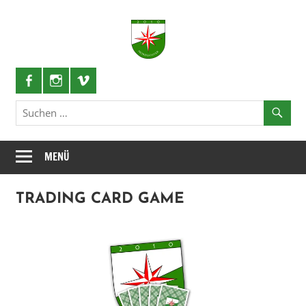
Zum
Inhalt
Nordlichter
springen
Schützenlustzug
MENÜ
TRADING CARD GAME