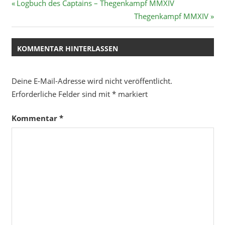
Beitragsnavigation
Vorheriger
Logbuch des Captains – Thegenkampf MMXIV
Beitrag:
Nächster
Thegenkampf MMXIV
Beitrag:
KOMMENTAR HINTERLASSEN
Deine E-Mail-Adresse wird nicht veröffentlicht.
Erforderliche Felder sind mit
*
markiert
Kommentar
*