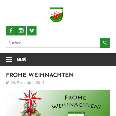
Zum
Inhalt
Nordlichter
springen
Schützenlustzug
MENÜ
FROHE WEIHNACHTEN
24. Dezember 2014
Patrick
Blog