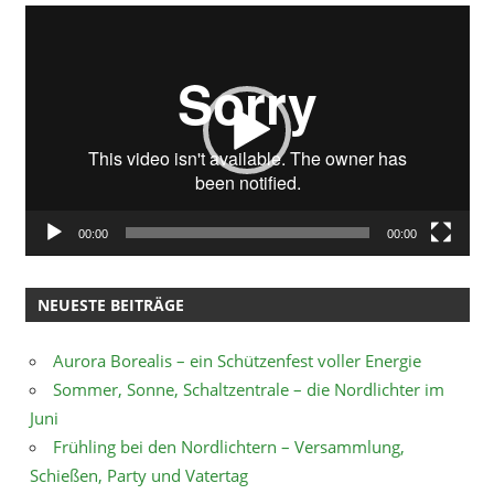
Video-
Player
00:00
00:00
NEUESTE BEITRÄGE
Aurora Borealis – ein Schützenfest voller Energie
Sommer, Sonne, Schaltzentrale – die Nordlichter im
Juni
Frühling bei den Nordlichtern – Versammlung,
Schießen, Party und Vatertag