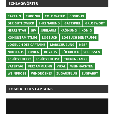
SCHLAGWÖRTER
CAPTAIN
CHRONIK
COLD WATER
COVID-19
DER GUTE ZWECK
EHRENABEND
GASTSPIEL
GRUSSWORT
HERRENTAG
JHV
JUBILÄUM
KRÖNUNG
KÖNIG
KÖNIGSERMITTLUG
LOGBUCH
LOGBUCH DER TRUPPE
LOGBUCH DES CAPTAINS
MARSCHÜBUNG
NBSF
NIKOLAUS
ORDEN
ROYALIS
RÜCKBLICK
SCHIESSEN
SCHÜTZENFEST
SCHÜTZENLUST
THEGENKAMPF
VATERTAG
VERSAMMLUNG
VIRAL
WEIHNACHTEN
WEINPROBE
WINDRÖSKES
ZUGAUSFLUG
ZUGFAHRT
LOGBUCH DES CAPTAINS
Video-
Player