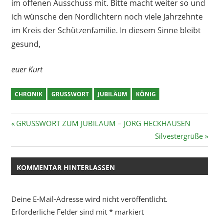
im offenen Ausschuss mit. Bitte macht weiter so und
ich wünsche den Nordlichtern noch viele Jahrzehnte
im Kreis der Schützenfamilie. In diesem Sinne bleibt
gesund,
euer Kurt
CHRONIK
GRUSSWORT
JUBILÄUM
KÖNIG
Beitragsnavigation
Vorheriger
GRUSSWORT ZUM JUBILÄUM – JÖRG HECKHAUSEN
Beitrag:
Nächster
Silvestergrüße
Beitrag:
KOMMENTAR HINTERLASSEN
Deine E-Mail-Adresse wird nicht veröffentlicht.
Erforderliche Felder sind mit
*
markiert