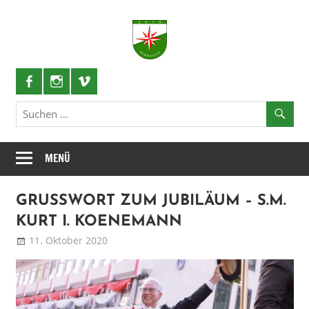
Zum
Inhalt
Nordlichter
springen
Schützenlustzug
MENÜ
GRUSSWORT ZUM JUBILÄUM – S.M. K
URT I. KOENEMANN
11. Oktober 2020
Patrick
Blog