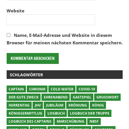
Website
Name, E-Mail-Adresse und Website in diesem
Browser für meinen nächsten Kommentar speichern.
SCHLAGWÖRTER
CAPTAIN
CHRONIK
COLD WATER
COVID-19
DER GUTE ZWECK
EHRENABEND
GASTSPIEL
GRUSSWORT
HERRENTAG
JHV
JUBILÄUM
KRÖNUNG
KÖNIG
KÖNIGSERMITTLUG
LOGBUCH
LOGBUCH DER TRUPPE
LOGBUCH DES CAPTAINS
MARSCHÜBUNG
NBSF