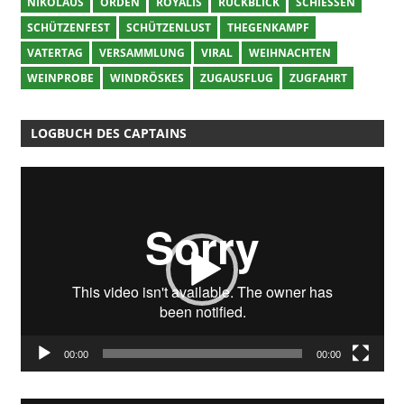
NIKOLAUS
ORDEN
ROYALIS
RÜCKBLICK
SCHIESSEN
SCHÜTZENFEST
SCHÜTZENLUST
THEGENKAMPF
VATERTAG
VERSAMMLUNG
VIRAL
WEIHNACHTEN
WEINPROBE
WINDRÖSKES
ZUGAUSFLUG
ZUGFAHRT
LOGBUCH DES CAPTAINS
Video-
Player
00:00
00:00