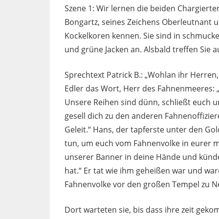
Szene 1: Wir lernen die beiden Chargierte
Bongartz, seines Zeichens Oberleutnant 
Kockelkoren kennen. Sie sind in schmuc
und grüne Jacken an. Alsbald treffen Sie 
Sprechtext Patrick B.: „Wohlan ihr Herre
Edler das Wort, Herr des Fahnenmeeres: „
Unsere Reihen sind dünn, schließt euch un
gesell dich zu den anderen Fahnenoffizie
Geleit.“ Hans, der tapferste unter den Go
tun, um euch vom Fahnenvolke in eurer mi
unserer Banner in deine Hände und künde
hat.“ Er tat wie ihm geheißen war und wa
Fahnenvolke vor den großen Tempel zu Ne
Dort warteten sie, bis dass ihre zeit geko