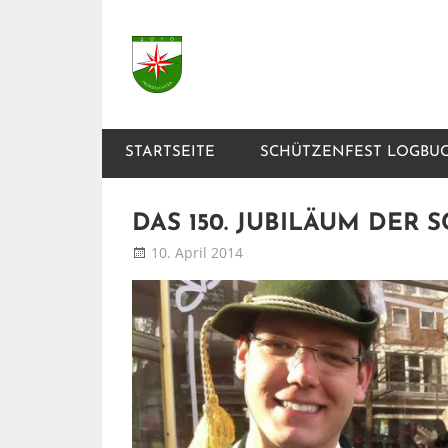
Zum
Inhalt
Nordlichter
springen
Schützenlustzug
STARTSEITE
SCHÜTZENFEST LOGBU
DAS 150. JUBILÄUM DER
10. April 2014
Patrick
Blog