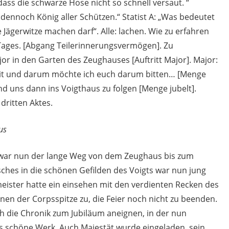
dass die schwarze Hose nicht so schnell versaut. “
 dennoch König aller Schützen.“ Statist A: „Was bedeutet
e Jägerwitze machen darf“. Alle: lachen. Wie zu erfahren
s Tages. [Abgang Teilerinnerungsvermögen]. Zu
or in den Garten des Zeughauses [Auftritt Major]. Major:
 Zeit und darum möchte ich euch darum bitten… [Menge
d uns dann ins Voigthaus zu folgen [Menge jubelt].
dritten Aktes.
us
 war nun der lange Weg von dem Zeughaus bis zum
ches in die schönen Gefilden des Voigts war nun jung
eister hatte ein einsehen mit den verdienten Recken des
en der Corpsspitze zu, die Feier noch nicht zu beenden.
ch die Chronik zum Jubiläum aneignen, in der nun
es schöne Werk. Auch Majestät wurde eingeladen, sein