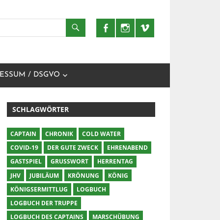
ESSUM / DSGVO
SCHLAGWÖRTER
CAPTAIN
CHRONIK
COLD WATER
COVID-19
DER GUTE ZWECK
EHRENABEND
GASTSPIEL
GRUSSWORT
HERRENTAG
JHV
JUBILÄUM
KRÖNUNG
KÖNIG
KÖNIGSERMITTLUG
LOGBUCH
LOGBUCH DER TRUPPE
LOGBUCH DES CAPTAINS
MARSCHÜBUNG