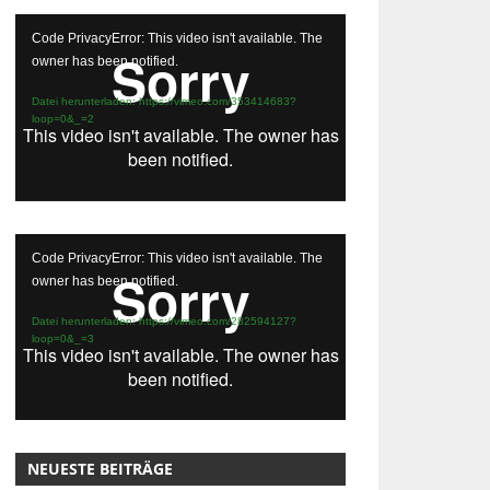
Video-
Code PrivacyError: This video isn't available. The
Player
owner has been notified.
Datei herunterladen: https://vimeo.com/353414683?
loop=0&_=2
Video-
Code PrivacyError: This video isn't available. The
Player
owner has been notified.
Datei herunterladen: https://vimeo.com/282594127?
loop=0&_=3
NEUESTE BEITRÄGE