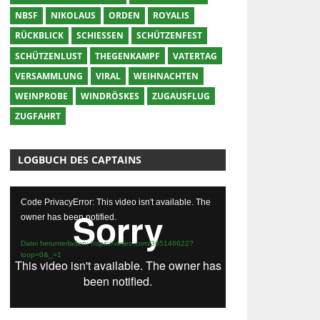
NBSF
NIKOLAUS
ORDEN
ROYALIS
RÜCKBLICK
SCHIESSEN
SCHÜTZENFEST
SCHÜTZENLUST
THEGENKAMPF
VATERTAG
VERSAMMLUNG
VIRAL
WEIHNACHTEN
WEINPROBE
WINDRÖSKES
ZUGAUSFLUG
ZUGFAHRT
LOGBUCH DES CAPTAINS
Video-
Code PrivacyError: This video isn't available. The
Player
owner has been notified.
Datei herunterladen: https://vimeo.com/365146622?
loop=0&_=1