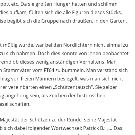
pott etc. Da sie großen Hunger hatten und schlimm
ies aufkam, füllten sich die alle Figuren dieses Stücks,
eise begibt sich die Gruppe nach draußen, in den Garten.
müßig wurde, war bei den Nordlichtern nicht einmal zu
ig zu sich nahmen. Doch dies konnte von Ihnen beobachtet
fremd ob dieses wenig anständigen Verhaltens. Man
en Stammväter vom FT64 zu bummeln. Man verstand sich
lag von freien Männern besiegelt, was man sich nicht
er vereinbarten einen „Schützentausch“. Sie selber
ug angehörig sein, als Zeichen der historischen
sellschaften.
e Majestät der Schützen zu der Runde, seine Majestät
gab sich dabei folgender Wortwechsel: Patrick B.: „… Das