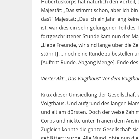
Hubertuskorps hat natürlich den Vorteil, 
Majestät: „Das stimmt schon, aber ich bin
das?“ Majestät: „Das ich ein Jahr lang kein
ist, war dies ein sehr gelungener Teil de
fortgeschrittener Stunde kam nun der Maj
„Liebe Freunde, wir sind lange über die
stöhnt] … noch eine Runde zu bestellen un
[Auftritt Runde, Abgang Menge]. Ende des 
Vierter Akt: „Das Voigthaus“ Vor dem Voigtha
Krux dieser Umsiedlung der Gesellschaft
Voigthaus. Und aufgrund des langen Mars
und alt am dürsten. Doch der weise Zahlm
Corps und nickte unter Tränen dem Ansinn
Zugleich konnte die ganze Gesellschaft si
geblättert wurde. Alle Mund lobte nun di