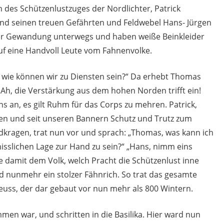
n des Schützenlustzuges der Nordlichter, Patrick
und seinen treuen Gefährten und Feldwebel Hans- Jürgen
ker Gewandung unterwegs und haben weiße Beinkleider
auf eine Handvoll Leute vom Fahnenvolke.
n, wie können wir zu Diensten sein?“ Da erhebt Thomas
Ah, die Verstärkung aus dem hohen Norden trifft ein!
s an, es gilt Ruhm für das Corps zu mehren. Patrick,
ren und seit unseren Bannern Schutz und Trutz zum
ldkragen, trat nun vor und sprach: „Thomas, was kann ich
sslichen Lage zur Hand zu sein?“ „Hans, nimm eins
 damit dem Volk, welch Pracht die Schützenlust inne
rd nunmehr ein stolzer Fähnrich. So trat das gesamte
uss, der dar gebaut vor nun mehr als 800 Wintern.
mmen war, und schritten in die Basilika. Hier ward nun