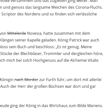
dvolke versammeln und das Zugleben ging weiter. Man
ten und genoss das langsame Weichen des Corona-Fluchs.
r Scriptor des Nordens und so finden sich verlässliche
 von
Mittelerde
Novesia, hatte zusammen mit dem
 Klängen seiner Kapelle geladen. König Patrick war auch
chloss sein Buch und beschloss: „Es ist genug. Meine
n Stücke der Blechbläser, Trommler und dergleichen höre,
ich mich bei solch Hochgenuss auf die Alchemie Vitalis
 Königin
nach
Mordor
zur Furth fuhr, um dort mit allerlei
e. Auch der Herr der großen Büchsen war dort und gar
reude ging der König in das Wirtshaus zum Bilde Mariens.