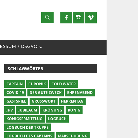
ESSUM / DSGVO
SCHLAGWÖRTER
CAPTAIN
CHRONIK
COLD WATER
COVID-19
DER GUTE ZWECK
EHRENABEND
GASTSPIEL
GRUSSWORT
HERRENTAG
JHV
JUBILÄUM
KRÖNUNG
KÖNIG
KÖNIGSERMITTLUG
LOGBUCH
LOGBUCH DER TRUPPE
LOGBUCH DES CAPTAINS
MARSCHÜBUNG