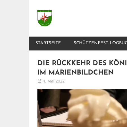
Zum
Inhalt
Nordlichter
springen
Schützenlustzug
STARTSEITE
SCHÜTZENFEST LOGBU
DIE RÜCKKEHR DES KÖNI
IM MARIENBILDCHEN
4. Mai 2022
Patrick
Blog