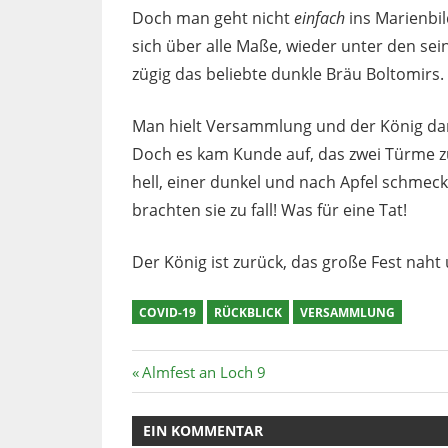
Doch man geht nicht
einfach
ins Marienbi
sich über alle Maße, wieder unter den se
zügig das beliebte dunkle Bräu Boltomirs.
Man hielt Versammlung und der König dank
Doch es kam Kunde auf, das zwei Türme z
hell, einer dunkel und nach Apfel schmec
brachten sie zu fall! Was für eine Tat!
Der König ist zurück, das große Fest naht
COVID-19
RÜCKBLICK
VERSAMMLUNG
Beitragsnavigation
Vorheriger
Almfest an Loch 9
Beitrag:
EIN KOMMENTAR