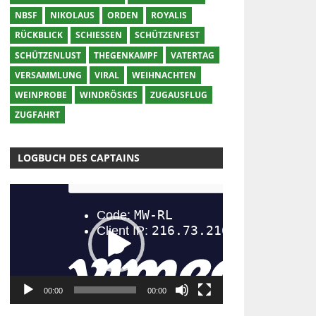
NBSF
NIKOLAUS
ORDEN
ROYALIS
RÜCKBLICK
SCHIESSEN
SCHÜTZENFEST
SCHÜTZENLUST
THEGENKAMPF
VATERTAG
VERSAMMLUNG
VIRAL
WEIHNACHTEN
WEINPROBE
WINDRÖSKES
ZUGAUSFLUG
ZUGFAHRT
LOGBUCH DES CAPTAINS
Video-
Player
00:00
00:00