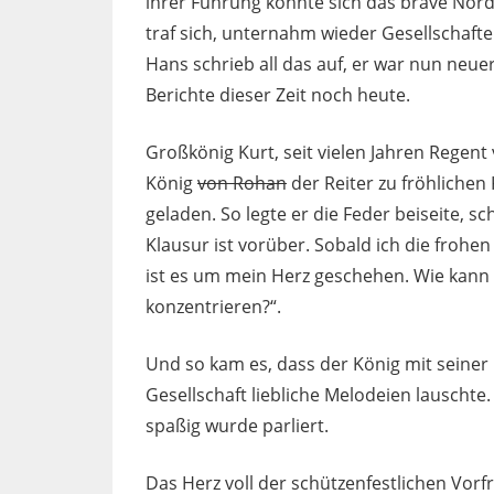
ihrer Führung konnte sich das brave Nor
traf sich, unternahm wieder Gesellschaf
Hans schrieb all das auf, er war nun neue
Berichte dieser Zeit noch heute.
Großkönig Kurt, seit vielen Jahren Regent
König
von Rohan
der Reiter zu fröhlichen
geladen. So legte er die Feder beiseite, s
Klausur ist vorüber. Sobald ich die frohe
ist es um mein Herz geschehen. Wie kann 
konzentrieren?“.
Und so kam es, dass der König mit seiner
Gesellschaft liebliche Melodeien lauscht
spaßig wurde parliert.
Das Herz voll der schützenfestlichen Vorf